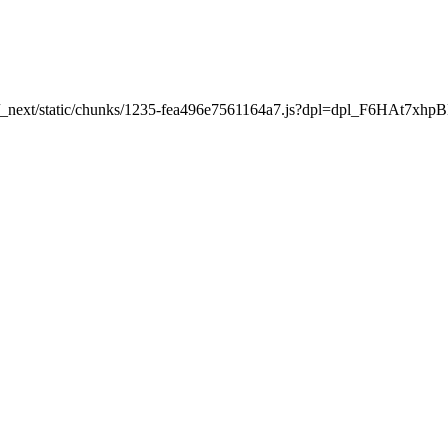
a.com/_next/static/chunks/1235-fea496e7561164a7.js?dpl=dpl_F6H