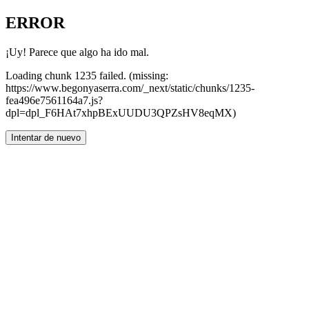
ERROR
¡Uy! Parece que algo ha ido mal.
Loading chunk 1235 failed. (missing:
https://www.begonyaserra.com/_next/static/chunks/1235-
fea496e7561164a7.js?
dpl=dpl_F6HAt7xhpBExUUDU3QPZsHV8eqMX)
Intentar de nuevo