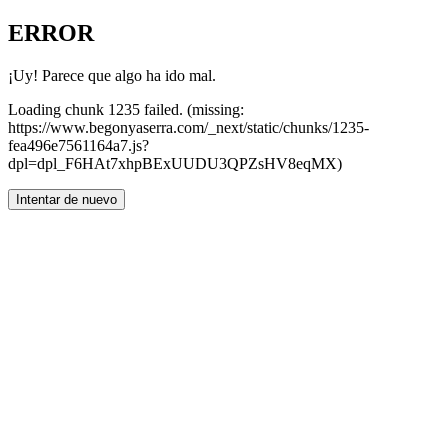
ERROR
¡Uy! Parece que algo ha ido mal.
Loading chunk 1235 failed. (missing:
https://www.begonyaserra.com/_next/static/chunks/1235-
fea496e7561164a7.js?
dpl=dpl_F6HAt7xhpBExUUDU3QPZsHV8eqMX)
Intentar de nuevo