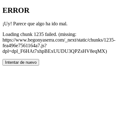
ERROR
¡Uy! Parece que algo ha ido mal.
Loading chunk 1235 failed. (missing:
https://www.begonyaserra.com/_next/static/chunks/1235-
fea496e7561164a7.js?
dpl=dpl_F6HAt7xhpBExUUDU3QPZsHV8eqMX)
Intentar de nuevo