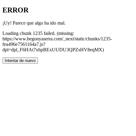
ERROR
¡Uy! Parece que algo ha ido mal.
Loading chunk 1235 failed. (missing:
https://www.begonyaserra.com/_next/static/chunks/1235-
fea496e7561164a7.js?
dpl=dpl_F6HAt7xhpBExUUDU3QPZsHV8eqMX)
Intentar de nuevo