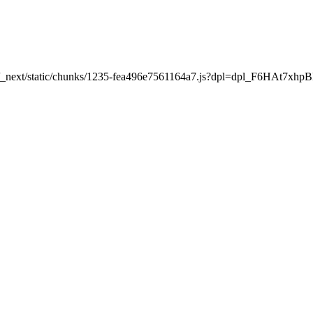
a.com/_next/static/chunks/1235-fea496e7561164a7.js?dpl=dpl_F6H